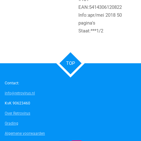
EAN:5414306120822
Info:apr/mei 2018 50
pagina's
Staat:***1/2
TOP
Contact:
info@retrovirus.nl
KvK 90623460
Over Retrovirus
Grading
Algemene voorwaarden