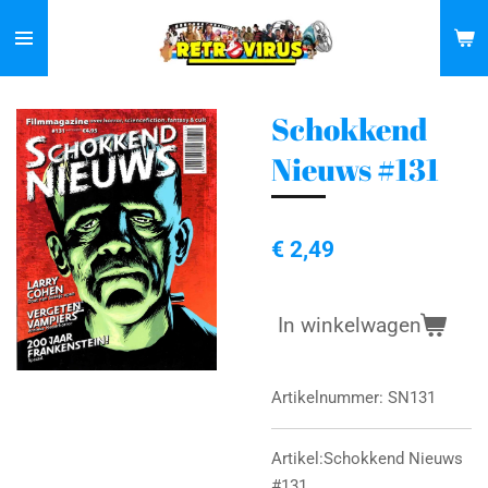
Ga
direct
naar
de
Schokkend
hoofdinhoud
Nieuws #131
€ 2,49
In winkelwagen
Artikelnummer:
SN131
Artikel:Schokkend Nieuws
#131