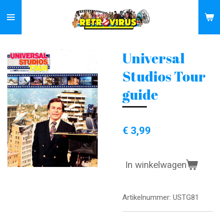
Ga
direct
naar
de
Universal
hoofdinhoud
Studios Tour
guide
€ 3,99
In winkelwagen
Artikelnummer:
USTG81