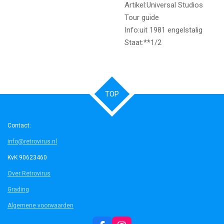
Artikel:Universal Studios
Tour guide
Info:uit 1981 engelstalig
Staat:**1/2
TOP
Contact:
info@retrovirus.nl
KvK 90623460
Over Retrovirus
Grading
Algemene voorwaarden