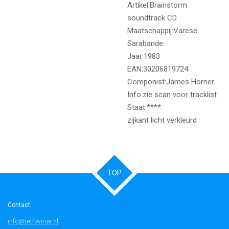
Artikel:Brainstorm
soundtrack CD
Maatschappij:Varese
Sarabande
Jaar:1983
EAN:30206819724
Componist:James Horner
Info:zie scan voor tracklist
Staat:****
zijkant licht verkleurd
TOP
Contact:
info@retrovirus.nl