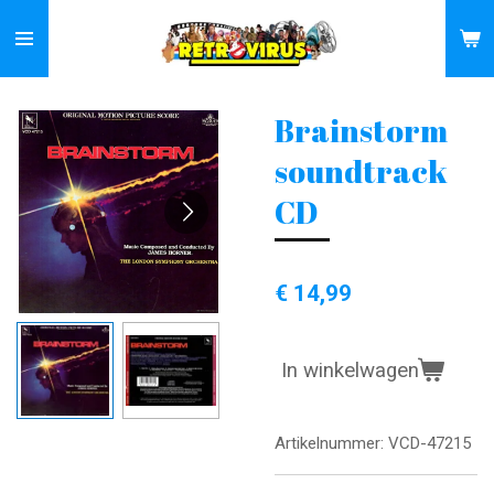
Ga
direct
naar
de
Brainstorm
hoofdinhoud
soundtrack
CD
€ 14,99
In winkelwagen
Artikelnummer:
VCD-47215