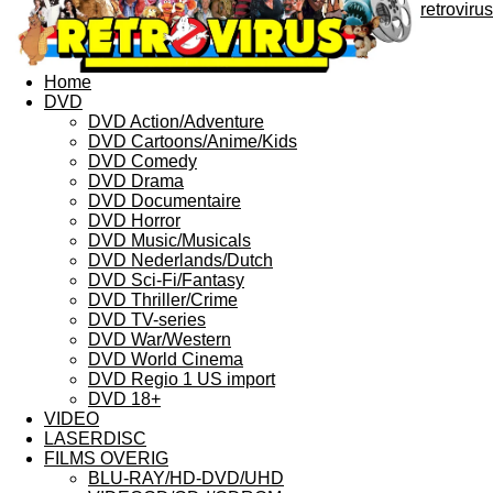
retrovirus
Home
DVD
DVD Action/Adventure
DVD Cartoons/Anime/Kids
DVD Comedy
DVD Drama
DVD Documentaire
DVD Horror
DVD Music/Musicals
DVD Nederlands/Dutch
DVD Sci-Fi/Fantasy
DVD Thriller/Crime
DVD TV-series
DVD War/Western
DVD World Cinema
DVD Regio 1 US import
DVD 18+
VIDEO
LASERDISC
FILMS OVERIG
BLU-RAY/HD-DVD/UHD