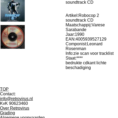
soundtrack CD
Artikel:Robocop 2
soundtrack CD
Maatschappij:Varese
Sarabande
Jaar:1990
EAN:4005939527129
Componist:Leonard
Rosenman
Info:zie scan voor tracklist
Staat:****
bedrukte cdkant lichte
beschadiging
TOP
Contact:
info@retrovirus.nl
KvK 90623460
Over Retrovirus
Grading
Algemene voorwaarden