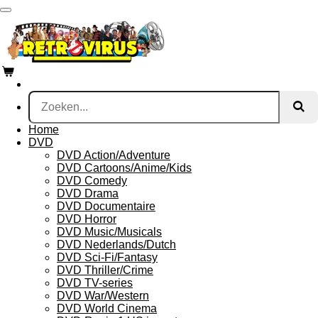
Ga
direct
naar
de
hoofdinhoud
Home
DVD
DVD Action/Adventure
DVD Cartoons/Anime/Kids
DVD Comedy
DVD Drama
DVD Documentaire
DVD Horror
DVD Music/Musicals
DVD Nederlands/Dutch
DVD Sci-Fi/Fantasy
DVD Thriller/Crime
DVD TV-series
DVD War/Western
DVD World Cinema