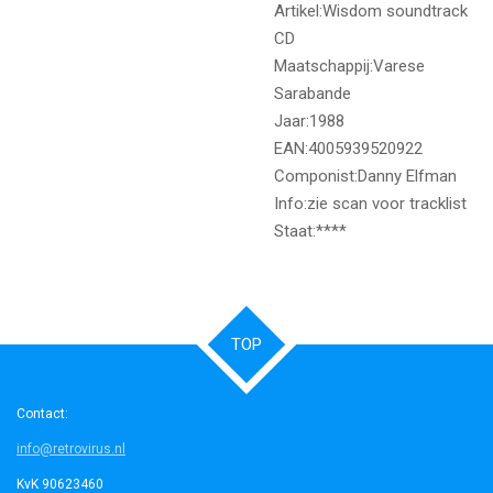
Artikel:Wisdom soundtrack
CD
Maatschappij:Varese
Sarabande
Jaar:1988
EAN:4005939520922
Componist:Danny Elfman
Info:zie scan voor tracklist
Staat:****
TOP
Contact:
info@retrovirus.nl
KvK 90623460