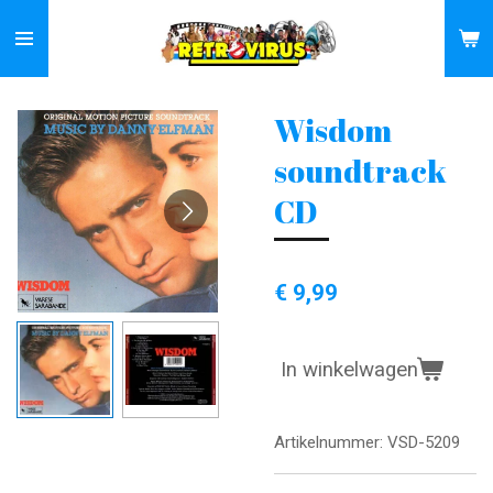
Ga
direct
naar
de
Wisdom
hoofdinhoud
soundtrack
CD
€ 9,99
In winkelwagen
Artikelnummer:
VSD-5209