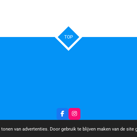
TOP
F
I
a
n
c
s
tonen van advertenties. Door gebruik te blijven maken van de site 
e
t