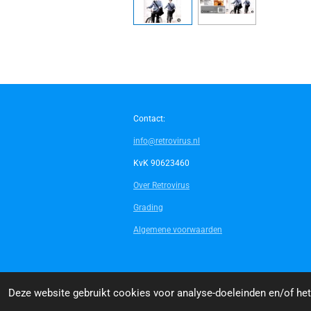
Contact:
info@retrovirus.nl
KvK 90623460
Over Retrovirus
Grading
Algemene voorwaarden
© 2014 - 2026 Retrovirus
Deze website gebruikt cookies voor analyse-doeleinden en/of het 