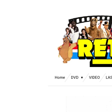
Ga
direct
naar
de
hoofdinhoud
Home
DVD
VIDEO
LA