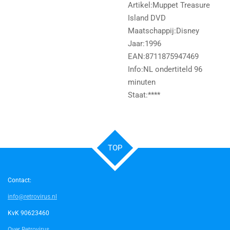
Artikel:Muppet Treasure
Island DVD
Maatschappij:Disney
Jaar:1996
EAN:8711875947469
Info:NL ondertiteld 96
minuten
Staat:****
TOP
Contact:
info@retrovirus.nl
KvK 90623460
Over Retrovirus