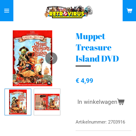
Ga
direct
naar
de
Muppet
hoofdinhoud
Treasure
Island DVD
€ 4,99
In winkelwagen
Artikelnummer:
2703916