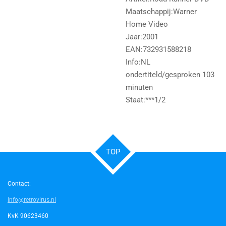
Maatschappij:Warner
Home Video
Jaar:2001
EAN:732931588218
Info:NL
ondertiteld/gesproken 103
minuten
Staat:***1/2
TOP
Contact:
info@retrovirus.nl
KvK 90623460