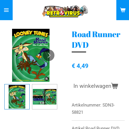
Ga
direct
naar
de
Road Runner
hoofdinhoud
DVD
€ 4,49
In winkelwagen
Artikelnummer:
SDN3-
58821
Artikel:Road Runner DVD