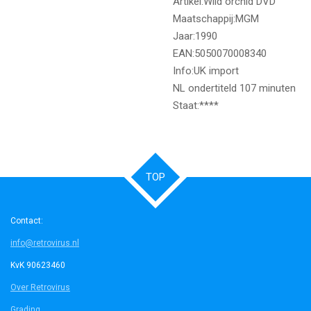
Artikel:Wild orchid DVD
Maatschappij:MGM
Jaar:1990
EAN:5050070008340
Info:UK import
NL ondertiteld 107 minuten
Staat:****
TOP
Contact:
info@retrovirus.nl
KvK 90623460
Over Retrovirus
Grading