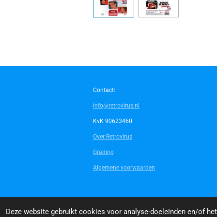
Contact:
info@retrovirus.nl
KvK 90623460
Over Retrovirus
Grading
Algemene voorwaarden
© 2014 - 2026 Retrovirus
Deze website gebruikt cookies voor analyse-doeleinden en/of het 