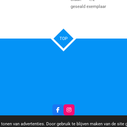
geseald exemplaar
TOP
F
I
a
n
c
s
tonen van advertenties. Door gebruik te blijven maken van de site 