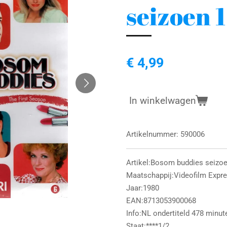
seizoen 
€ 4,99
In winkelwagen
Artikelnummer:
590006
Artikel:Bosom buddies seizo
Maatschappij:Videofilm Expr
Jaar:1980
EAN:8713053900068
Info:NL ondertiteld 478 minut
Staat:****1/2