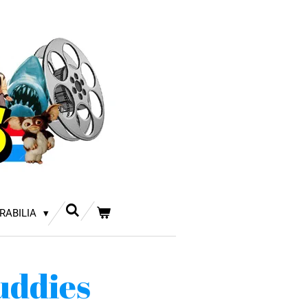
RABILIA
uddies