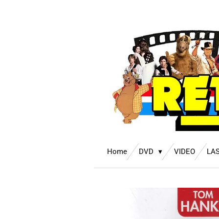
Ga
direct
naar
de
hoofdinhoud
Home
DVD
VIDEO
LA