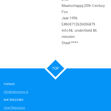
Maatschappij:20th Century
Fox
Jaar:1996
EAN:8712626006879
Info:NL ondertiteld 86
minuten
Staat:****
TOP
Contact:
info@retrovirus.nl
KvK 90623460
Over Retrovirus