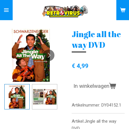
Ga
direct
naar
de
Jingle all the
hoofdinhoud
way DVD
€ 4,99
In winkelwagen
Artikelnummer:
DY04152.1
Artikel:Jingle all the way
DVD