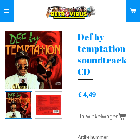
Ga
direct
naar
de
Def by
hoofdinhoud
temptation
soundtrack
CD
€ 4,49
In winkelwagen
Artikelnummer: