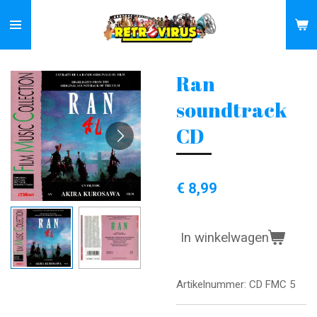
Ga
direct
naar
de
Ran
hoofdinhoud
soundtrack
CD
€ 8,99
In winkelwagen
Artikelnummer:
CD FMC 5