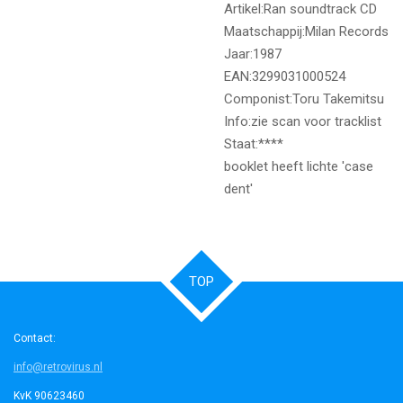
Artikel:Ran soundtrack CD
Maatschappij:Milan Records
Jaar:1987
EAN:3299031000524
Componist:Toru Takemitsu
Info:zie scan voor tracklist
Staat:****
booklet heeft lichte 'case
dent'
TOP
Contact:
info@retrovirus.nl
KvK 90623460