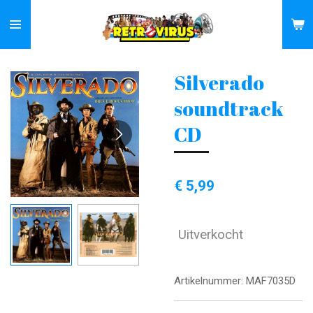
Ga
direct
naar
de
Silverado
hoofdinhoud
soundtrack
CD
€ 5,99
Uitverkocht
Artikelnummer:
MAF7035D