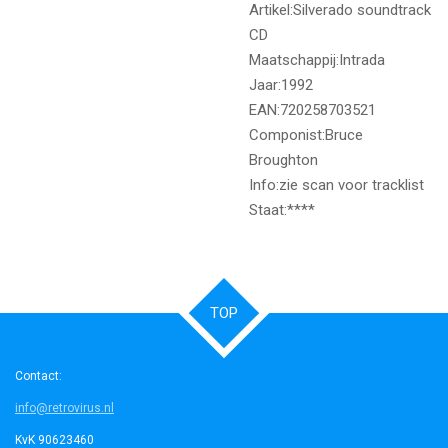
Artikel:Silverado soundtrack
CD
Maatschappij:Intrada
Jaar:1992
EAN:720258703521
Componist:Bruce
Broughton
Info:zie scan voor tracklist
Staat:****
TOP
Contact:
info@retrovirus.nl
KvK 90623460