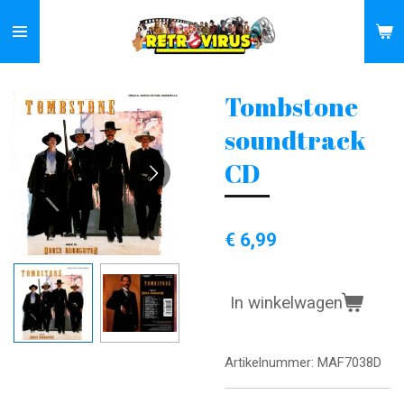
Ga
direct
naar
de
Tombstone
hoofdinhoud
soundtrack
CD
€ 6,99
In winkelwagen
Artikelnummer:
MAF7038D