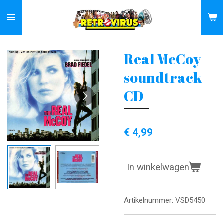
Ga
direct
naar
de
Real McCoy
hoofdinhoud
soundtrack
CD
€ 4,99
In winkelwagen
Artikelnummer:
VSD5450