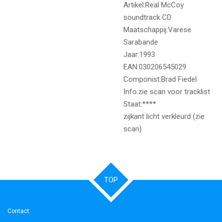
Artikel:Real McCoy
soundtrack CD
Maatschappij:Varese
Sarabande
Jaar:1993
EAN:030206545029
Componist:Brad Fiedel
Info:zie scan voor tracklist
Staat:****
zijkant licht verkleurd (zie
scan)
TOP
Contact: