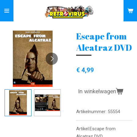
Ga
direct
naar
de
Escape from
hoofdinhoud
Alcatraz DVD
€ 4,99
In winkelwagen
Artikelnummer:
55554
Artikel:Escape from
Alcatraz DVD