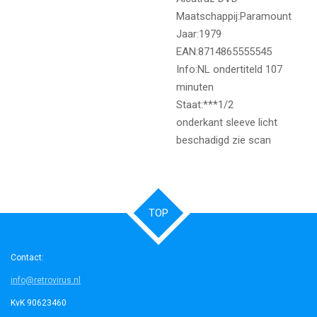
Maatschappij:Paramount
Jaar:1979
EAN:8714865555545
Info:NL ondertiteld 107
minuten
Staat:***1/2
onderkant sleeve licht
beschadigd zie scan
TOP
Contact:
info@retrovirus.nl
KvK 90623460