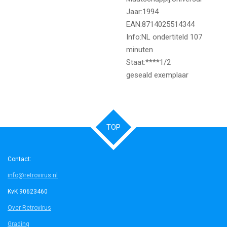
Jaar:1994
EAN:8714025514344
Info:NL ondertiteld 107
minuten
Staat:****1/2
geseald exemplaar
TOP
Contact:
info@retrovirus.nl
KvK 90623460
Over Retrovirus
Grading