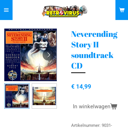
Ga
direct
naar
de
Neverending
hoofdinhoud
Story II
soundtrack
CD
€ 14,99
In winkelwagen
Artikelnummer:
9031-