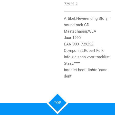
72925-2
Artikel:Neverending Story II
soundtrack CD
Maatschappij:WEA
Jaar:1990
EAN:9031729252
Componist:Robert Folk
Info:zie scan voor tracklist
Staat:****
booklet heeft lichte 'case
dent'
TOP