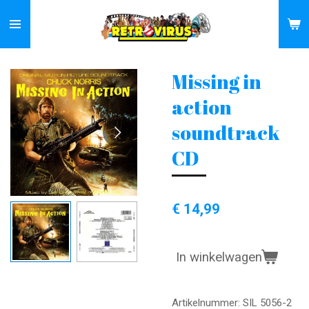
Ga
direct
naar
de
Missing in
hoofdinhoud
action
soundtrack
CD
€ 14,99
In winkelwagen
Artikelnummer:
SIL 5056-2