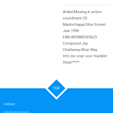
Artikel:Missing in action
soundtrack CD
Maatschappij:Silva Screen
Jaar:1990
EAN:4009880505625
Componist:Jay
Chattaway/Bran May
Info:zie scan voor tracklist
Staat:****
TOP
Contact:
info@retrovirus.nl