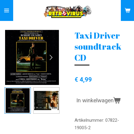
Ga
direct
naar
de
Taxi Driver
hoofdinhoud
soundtrack
CD
€ 4,99
In winkelwagen
Artikelnummer:
07822-
19005-2