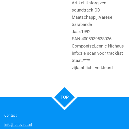
Artikel:Unforgiven
soundtrack CD
Maatschappij:Varese
Sarabande
Jaar:1992
EAN:4005939538026
Componist:Lennie Niehaus
Info:zie scan voor tracklist
Staat:****
zijkant licht verkleurd
TOP
Contact:
info@retrovirus.nl