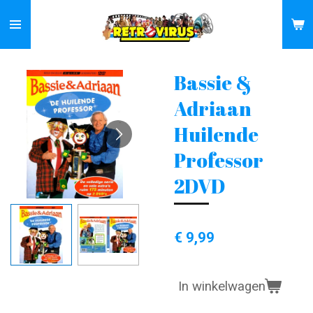
Ga
direct
naar
de
Bassie &
hoofdinhoud
Adriaan
Huilende
Professor
2DVD
€ 9,99
In winkelwagen