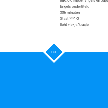
Info:UK import Engels en Ja
Engels ondertiteld
306 minuten
Staat:***1/2
licht vlekje/krasje
TOP