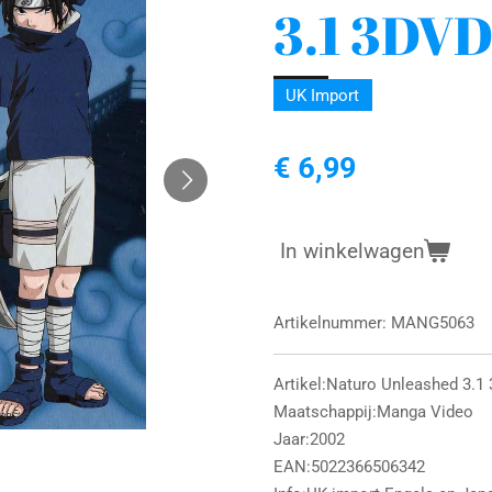
3.1 3DV
UK Import
€ 6,99
In winkelwagen
Artikelnummer:
MANG5063
Artikel:Naturo Unleashed 3.1
Maatschappij:Manga Video
Jaar:2002
EAN:5022366506342