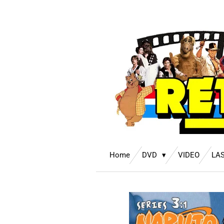
Ga
direct
naar
de
hoofdinhoud
Home
DVD
VIDEO
LA