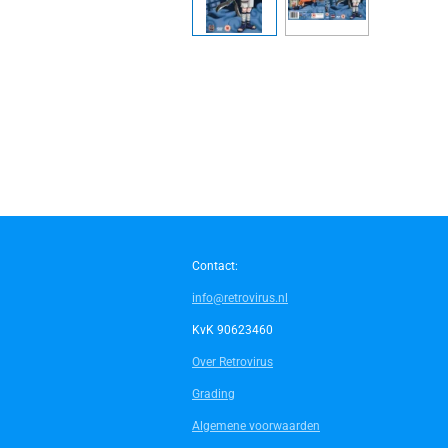
Contact:
info@retrovirus.nl
KvK 90623460
Over Retrovirus
Grading
Algemene voorwaarden