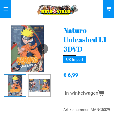
Ga
direct
naar
de
Naturo
hoofdinhoud
Unleashed 1.1
3DVD
UK Import
€ 6,99
In winkelwagen
Artikelnummer:
MANG5029