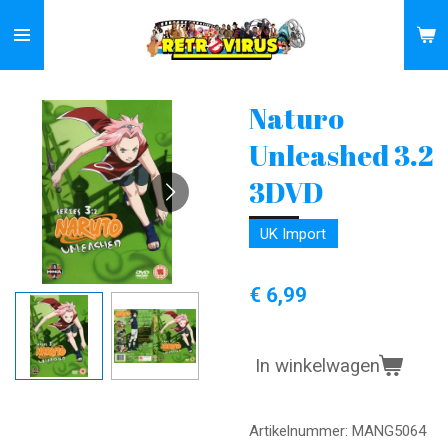
Ga
direct
naar
de
Naturo
hoofdinhoud
Unleashed 3.2
3DVD
UK Import
€ 6,99
In winkelwagen
Artikelnummer:
MANG5064