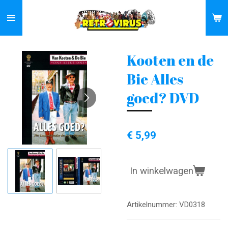
Ga
direct
naar
de
Kooten en de
hoofdinhoud
Bie Alles
goed? DVD
€ 5,99
In winkelwagen
Artikelnummer:
VD0318