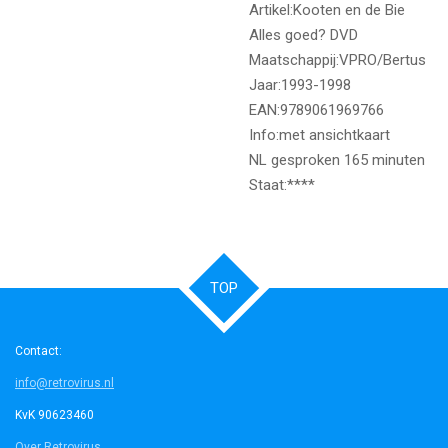
Artikel:Kooten en de Bie
Alles goed? DVD
Maatschappij:VPRO/Bertus
Jaar:1993-1998
EAN:9789061969766
Info:met ansichtkaart
NL gesproken 165 minuten
Staat:****
TOP
Contact:
info@retrovirus.nl
KvK 90623460
Over Retrovirus