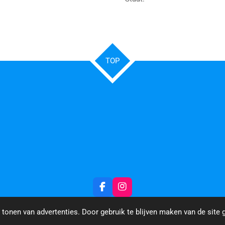
TOP
F
I
a
n
c
s
tonen van advertenties. Door gebruik te blijven maken van de site 
e
t