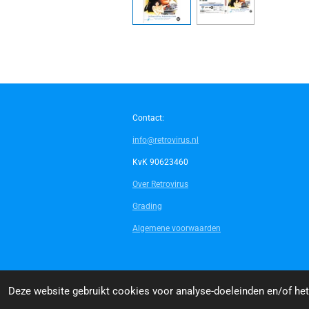
Contact:
info@retrovirus.nl
KvK 90623460
Over Retrovirus
Grading
Algemene voorwaarden
© 2014 - 2026 Retrovirus
Deze website gebruikt cookies voor analyse-doeleinden en/of het 