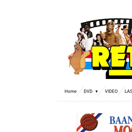
Ga
direct
naar
de
hoofdinhoud
Home
DVD
VIDEO
LA