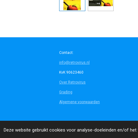
Contact:
info@retrovirus.nl
KvK 90623460
Over Retrovirus
Grading
Algemene voorwaarden
© 2014 - 2026 Retrovirus
Deze website gebruikt cookies voor analyse-doeleinden en/of het t