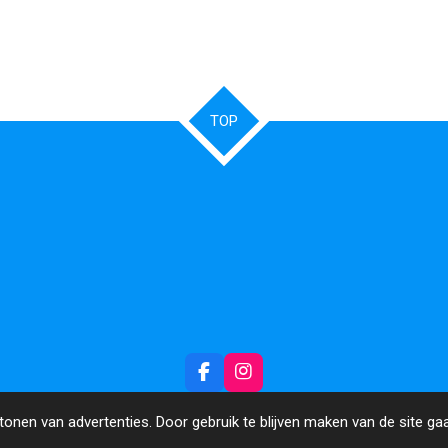
TOP
F
I
a
n
c
s
onen van advertenties. Door gebruik te blijven maken van de site ga
e
t