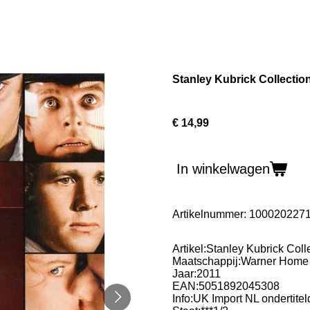
Stanley Kubrick Collectio
€ 14,99
In winkelwagen
Artikelnummer:
100020227
Artikel:Stanley Kubrick Coll
Maatschappij:Warner Home
Jaar:2011
EAN:5051892045308
Info:UK Import NL ondertitel