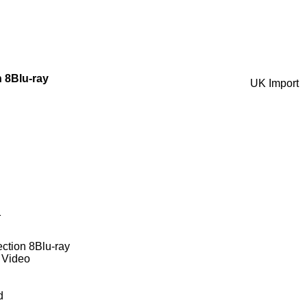
n 8Blu-ray
UK Import
1
ection 8Blu-ray
 Video
d