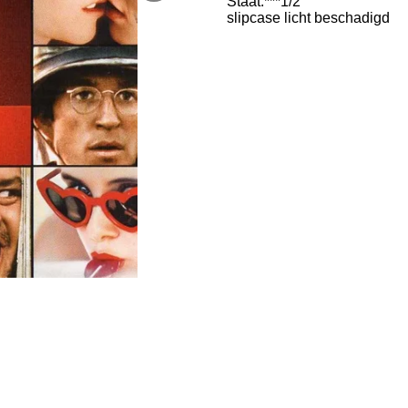
Staat:***1/2
slipcase licht beschadigd