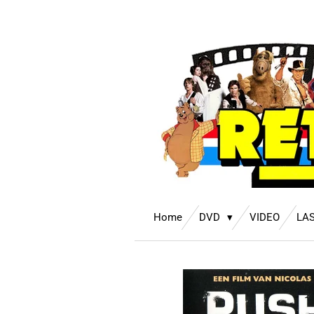
Ga
direct
naar
de
hoofdinhoud
Home
DVD
VIDEO
LA