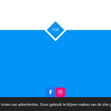
TOP
F
I
a
n
c
s
tonen van advertenties. Door gebruik te blijven maken van de site 
e
t