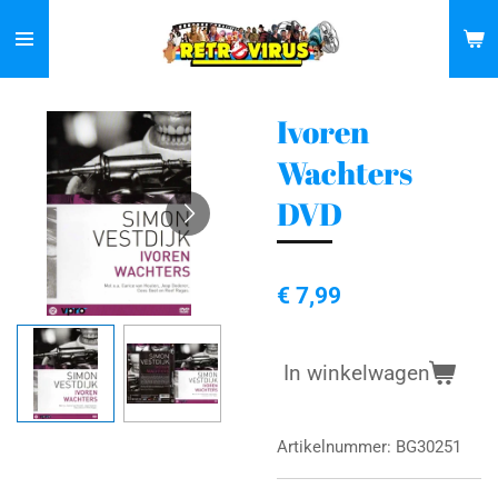
Ga
direct
naar
de
Ivoren
hoofdinhoud
Wachters
DVD
€ 7,99
In winkelwagen
Artikelnummer:
BG30251