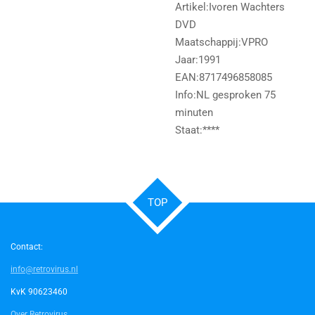
Artikel:Ivoren Wachters
DVD
Maatschappij:VPRO
Jaar:1991
EAN:8717496858085
Info:NL gesproken 75
minuten
Staat:****
TOP
Contact:
info@retrovirus.nl
KvK 90623460
Over Retrovirus