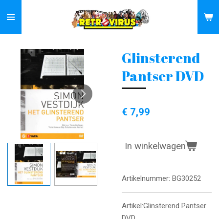
Ga
direct
naar
de
Glinsterend
hoofdinhoud
Pantser DVD
€ 7,99
In winkelwagen
Artikelnummer:
BG30252
Artikel:Glinsterend Pantser
DVD