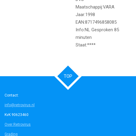
Maatschappij:VARA
Jaar:1998
EAN:8717496858085
Info:NL Gesproken 85
minuten
Staat:****
TOP
Contact:
info@retrovirus.nl
KvK 90623460
Over Retrovirus
Grading