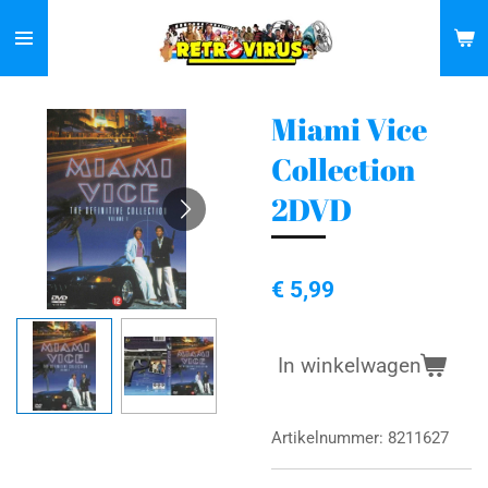
Ga
direct
naar
de
Miami Vice
hoofdinhoud
Collection
2DVD
€ 5,99
In winkelwagen
Artikelnummer:
8211627