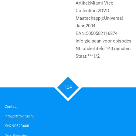
Artikel:Miami Vice
Collection 2DVD
Maatschappij:Universal
Jaar:2004
EAN:5050582116274
Info:zie scan voor episodes
NL ondertiteld 140 minuten
Staat:***1/2
TOP
Contact:
info@retrovirus.nl
KvK 90623460
Over Retrovirus