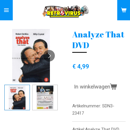
Ga
direct
naar
de
Analyze That
hoofdinhoud
DVD
€ 4,99
In winkelwagen
Artikelnummer:
SDN3-
23417
Artikel:Analyze That DVD