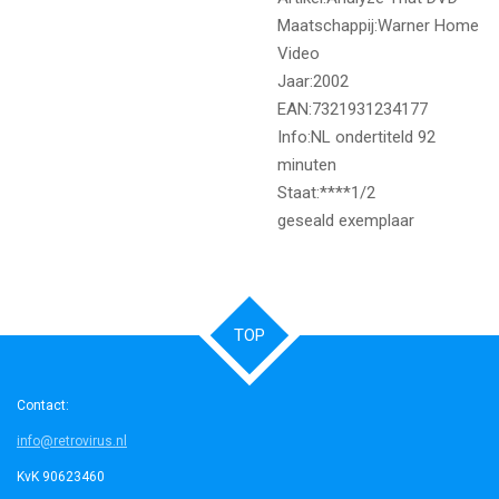
Maatschappij:Warner Home
Video
Jaar:2002
EAN:7321931234177
Info:NL ondertiteld 92
minuten
Staat:****1/2
geseald exemplaar
TOP
Contact:
info@retrovirus.nl
KvK 90623460