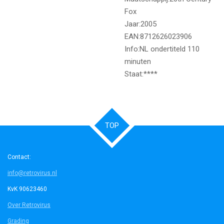
Fox
Jaar:2005
EAN:8712626023906
Info:NL ondertiteld 110
minuten
Staat:****
TOP
Contact:
info@retrovirus.nl
KvK 90623460
Over Retrovirus
Grading