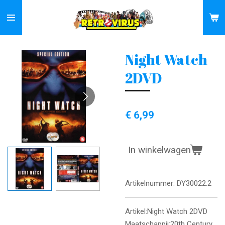
Ga
direct
naar
de
Night Watch
hoofdinhoud
2DVD
€ 6,99
In winkelwagen
Artikelnummer:
DY30022.2
Artikel:Night Watch 2DVD
Maatschappij:20th Century