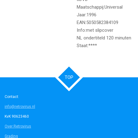
Maatschappij:Universal
Jaar:1996
EAN:5050582384109
Info:met slipcover
NL ondertiteld 120 minuten
Staat:****
TOP
Contact:
info@retrovirus.nl
KvK 90623460
Over Retrovirus
Grading