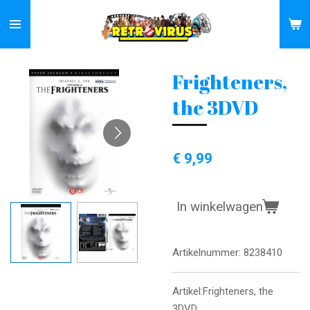
Ga
direct
naar
de
Frighteners,
hoofdinhoud
the 3DVD
€ 9,99
In winkelwagen
Artikelnummer:
8238410
Artikel:Frighteners, the
3DVD