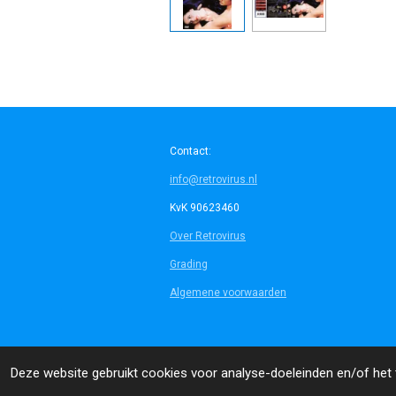
Contact:
info@retrovirus.nl
KvK 90623460
Over Retrovirus
Grading
Algemene voorwaarden
© 2014 - 2026 Retrovirus
Deze website gebruikt cookies voor analyse-doeleinden en/of het t