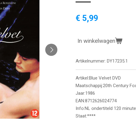
€ 5,99
In winkelwagen
Artikelnummer:
DY17235.1
Artikel:Blue Velvet DVD
Maatschappij:20th Century Fo
Jaar:1986
EAN:8712626024774
Info:NL ondertiteld 120 minut
Staat:****