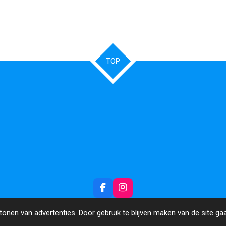
TOP
F
I
a
n
c
s
onen van advertenties. Door gebruik te blijven maken van de site ga
e
t