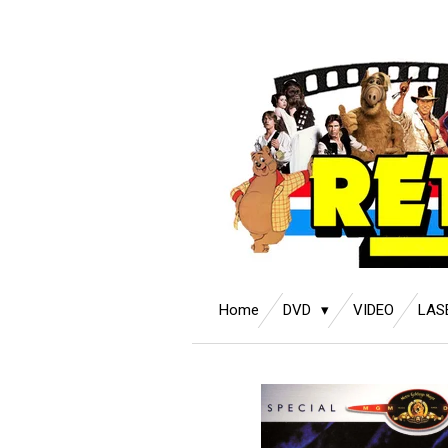
Ga
direct
naar
de
hoofdinhoud
Home
DVD
VIDEO
LAS