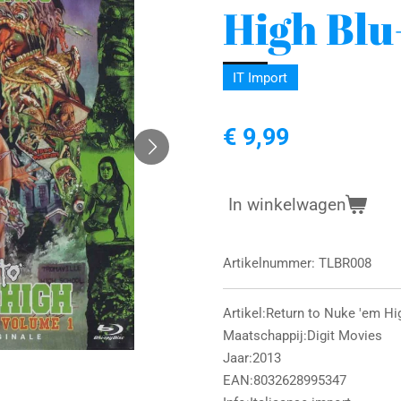
High Blu
IT Import
€ 9,99
In winkelwagen
Artikelnummer:
TLBR008
Artikel:Return to Nuke 'em Hi
Maatschappij:Digit Movies
Jaar:2013
EAN:8032628995347