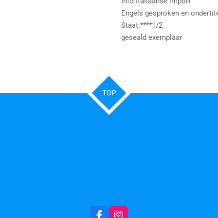
Info:Italiaanse import
Engels gesproken en ondertit
Staat:****1/2
geseald exemplaar
TOP