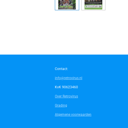
Contact:
info@retrovirus.nl
KvK 90623460
Over Retrovirus
Grading
Algemene voorwaarden