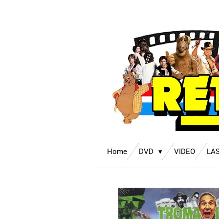
Ga
direct
naar
de
hoofdinhoud
Home
DVD
VIDEO
LA