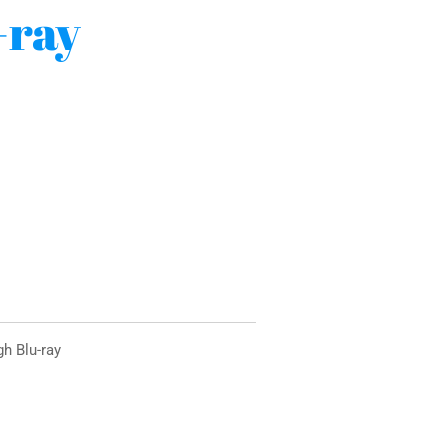
-ray
gh Blu-ray