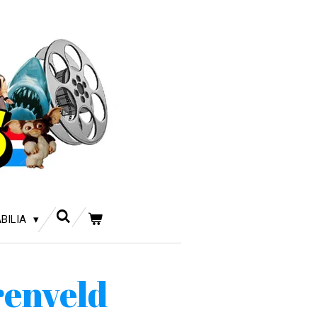
BILIA
renveld