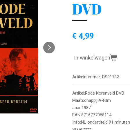
DVD
€ 4,99
In winkelwagen
Artikelnummer:
DS91732
Artikel:Rode Korenveld DVD
Maatschappij:A-Film
Jaar:1987
EAN:8716777058114
Info:NL ondertiteld 91 minuten
Staat:****