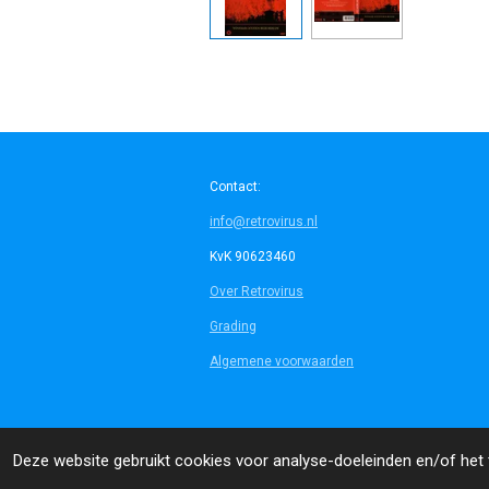
Contact:
info@retrovirus.nl
KvK 90623460
Over Retrovirus
Grading
Algemene voorwaarden
© 2014 - 2026 Retrovirus
Deze website gebruikt cookies voor analyse-doeleinden en/of het t