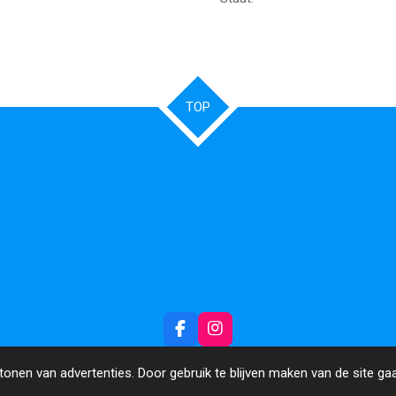
TOP
F
I
a
n
c
s
onen van advertenties. Door gebruik te blijven maken van de site ga
e
t