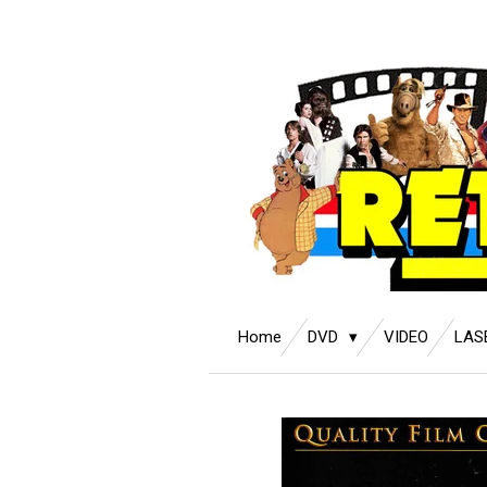
Ga
direct
naar
de
hoofdinhoud
Home
DVD
VIDEO
LAS