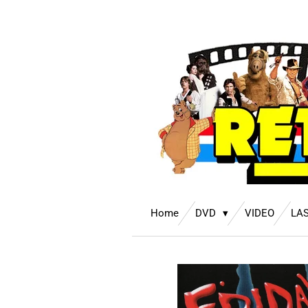
Ga
direct
naar
de
hoofdinhoud
Home
DVD
VIDEO
LA