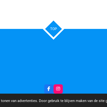
TOP
F
I
a
n
c
s
tonen van advertenties. Door gebruik te blijven maken van de site 
e
t