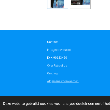
Contact:
info@retrovirus.nl
KvK 90623460
Over Retrovirus
Grading
Algemene voorwaarden
© 2014 - 2026 Retrovirus
Deze website gebruikt cookies voor analyse-doeleinden en/of het 