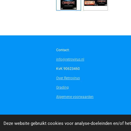
Contact:
info@retrovirus.nl
KvK 90623460
Over Retrovirus
Grading
Algemene voorwaarden
© 2014 - 2026 Retrovirus
Deze website gebruikt cookies voor analyse-doeleinden en/of het 