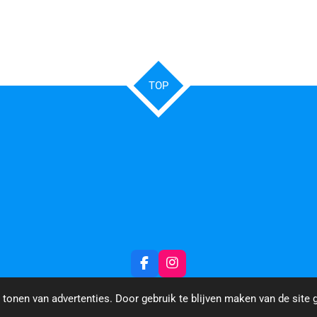
TOP
F
I
a
n
c
s
tonen van advertenties. Door gebruik te blijven maken van de site 
e
t