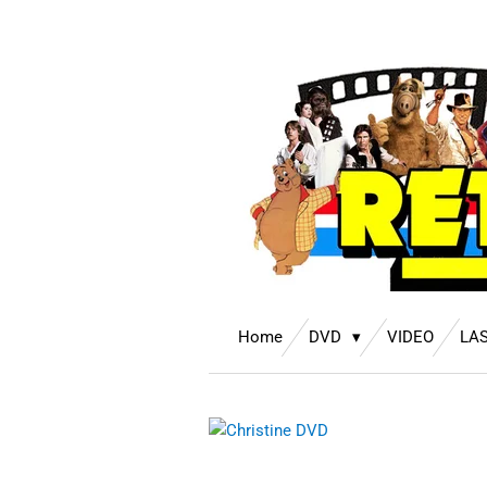
Ga
direct
naar
de
hoofdinhoud
Home
DVD
VIDEO
LA