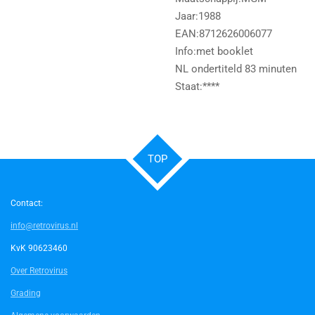
Jaar:1988
EAN:8712626006077
Info:met booklet
NL ondertiteld 83 minuten
Staat:****
TOP
Contact:
info@retrovirus.nl
KvK 90623460
Over Retrovirus
Grading