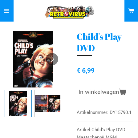
Ga
direct
naar
de
Child's Play
hoofdinhoud
DVD
€ 6,99
In winkelwagen
Artikelnummer:
DY15790.1
Artikel:Child's Play DVD
Maatschappij:MGM