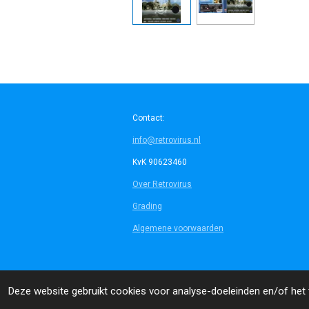
Contact:
info@retrovirus.nl
KvK 90623460
Over Retrovirus
Grading
Algemene voorwaarden
© 2014 - 2026 Retrovirus
Deze website gebruikt cookies voor analyse-doeleinden en/of het t