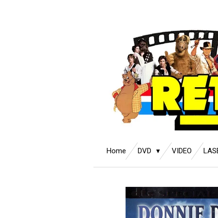
Ga
direct
naar
de
hoofdinhoud
Home
DVD
VIDEO
LAS