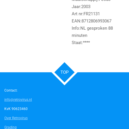
Jaar:2003
Art nr:FR21131
EAN:8712806993067
Info:NL gesproken 88
minuten
Staat:****
TOP
Contact:
info@retrovirus.nl
KvK 90623460
Over Retrovirus
Grading