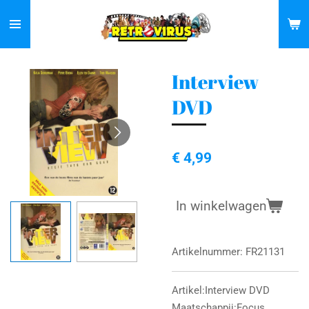
Ga
direct
naar
de
Interview
hoofdinhoud
DVD
€ 4,99
In winkelwagen
Artikelnummer:
FR21131
Artikel:Interview DVD
Maatschappij:Focus