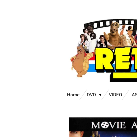
Ga
direct
naar
de
hoofdinhoud
Home
DVD
VIDEO
LA