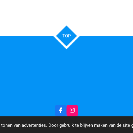
TOP
F
I
a
n
c
s
tonen van advertenties. Door gebruik te blijven maken van de site 
e
t