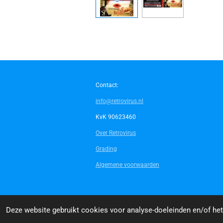
Contact:
info@retrovirus.nl
KvK 90623460
Over Retrovirus
Grading
Algemene voorwaarden
© 2014 - 2026 Retrovirus
Deze website gebruikt cookies voor analyse-doeleinden en/of het 