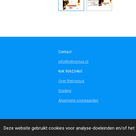
Contact:
info@retrovirus.nl
KvK 90623460
Over Retrovirus
Grading
Algemene voorwaarden
© 2014 - 2026 Retrovirus
Deze website gebruikt cookies voor analyse-doeleinden en/of het t