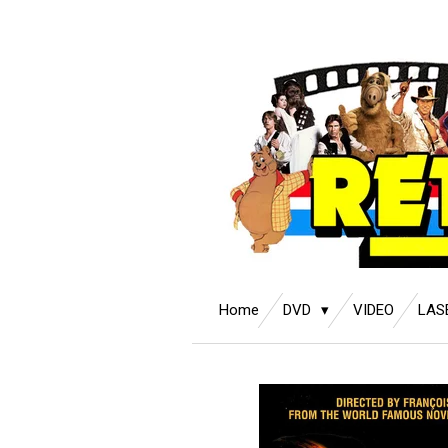
Ga
direct
naar
de
hoofdinhoud
Home
DVD
VIDEO
LAS