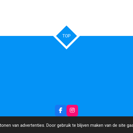
TOP
F
I
a
n
c
s
onen van advertenties. Door gebruik te blijven maken van de site ga
e
t