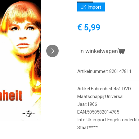
UK Import
€ 5,99
In winkelwagen
Artikelnummer:
820147811
Artikel:Fahrenheit 451 DVD
Maatschappij:Universal
Jaar:1966
EAN:5050582014785
Info:Uk import Engels onderti
Staat:****