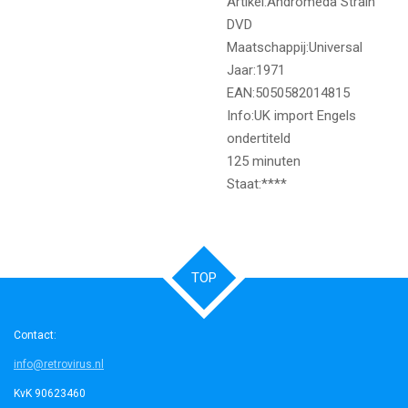
Artikel:Andromeda Strain
DVD
Maatschappij:Universal
Jaar:1971
EAN:5050582014815
Info:UK import Engels
ondertiteld
125 minuten
Staat:****
TOP
Contact:
info@retrovirus.nl
KvK 90623460