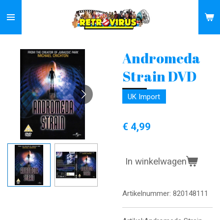
Ga
direct
naar
de
Andromeda
hoofdinhoud
Strain DVD
UK Import
€ 4,99
In winkelwagen
Artikelnummer:
820148111